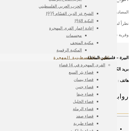
الحزب العربي الفلسطيني
المصادر:
الشيخ عز الدين القسّام 1935
النكبة 1948
نظراً لشح المصادر العربية استخدمنا مصادر “عبرية” : موقع المستعمرة بالعبري
إعادة إعمار القرى المهجرة
وقرية فجة من موقع فلسطين في الذاكرة
مجسمات
مكتبة المتحف
المكتبة الرقمية
البيرة - فلسطين المحتلة
القرى الفلسطينية المهجرة
القرى المهجرة في 14 قضاء
بريد الكتروني :
info.mpm@nakbamemorymuseum.org
قضاء بئر السبع
قضاء بيسان
هاتف
: 970598871948+
قضاء جنين
قضاء حيفا
روابط مختصرة
قضاء الخليل
قضاء الرملة
قضاء صفد
قضاء طبرية
حول المتحف
قضاء طولكرم