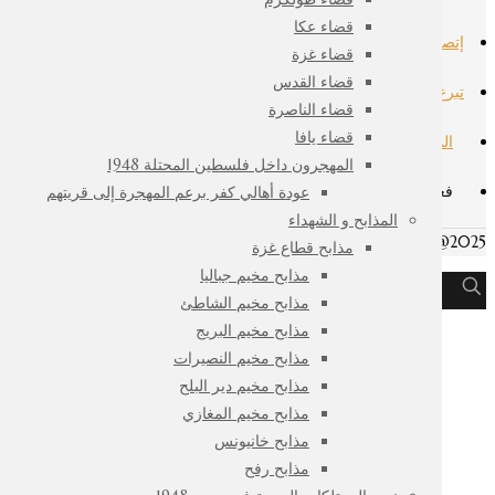
قضاء عكا
إتصل بنا
قضاء غزة
قضاء القدس
تبرع لنا
قضاء الناصرة
قضاء يافا
المتجر
المهجرون داخل فلسطين المحتلة 1948
فعاليات
عودة أهالي كفر برعم المهجرة إلى قريتهم
المذابح و الشهداء
All Right Reserved - The Museum Of Palestinian Memory @2025
مذابح قطاع غزة
مذابح مخيم جباليا
مذابح مخيم الشاطئ
مذابح مخيم البريج
مذابح مخيم النصيرات
مذابح مخيم دير البلح
مذابح مخيم المغازي
مذابح خانيونس
مذابح رفح