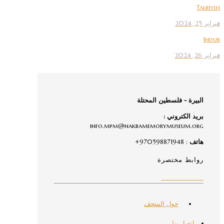
Talbiyeh
فبراير 25, 2024
Indur
فبراير 26, 2024
البيرة - فلسطين المحتلة
بريد الكتروني :
info.mpm@nakbamemorymuseum.org
هاتف
: 970598871948+
روابط مختصرة
حول المتحف
إتصل بنا